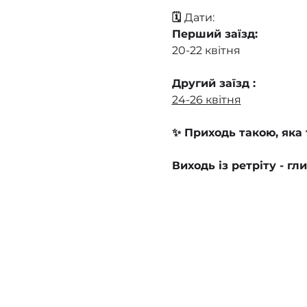
🗓 
Дати:
Перший заїзд:
20-22 квітня
Другий заїзд :
24-26 квітня
✨ Приходь такою, яка 
Виходь із ретріту - г