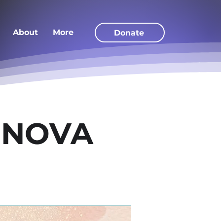
About
More
Donate
IDNOVA