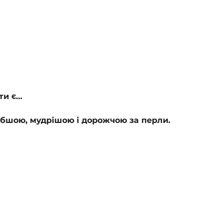
ти є…
либшою, мудрішою і дорожчою за перли.