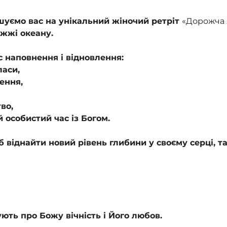
шуємо вас на унікальний жіночий ретріт 
«Дорожча 
ежжі океану.
 наповнення і відновлення:
ласи,
ення,
тво,
й особистий час із Богом.
об віднайти новий рівень глибини у своєму серці, т
ують про Божу вічність і Його любов.