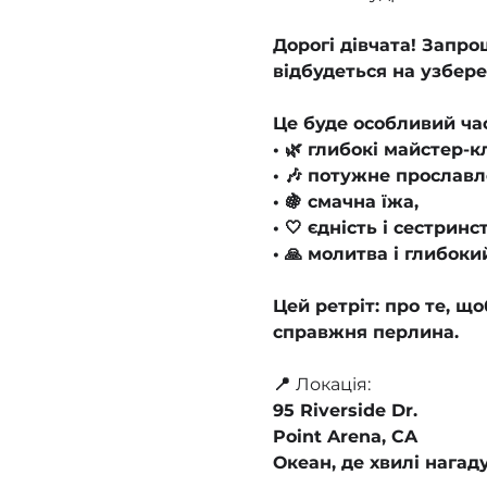
Дорогі дівчата! Запро
відбудеться на узбер
Це буде особливий час
• 🌿 глибокі майстер-к
• 🎶 потужне прославл
• 🍇 смачна їжа,
• 🤍 єдність і сестринс
• 🙏 молитва і глибоки
Цей ретріт: про те, щ
справжня перлина.
📍 
Локація:
95 Riverside Dr.
Point Arena, CA
Океан, де хвилі нагад