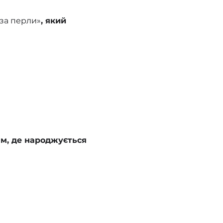
за перли»
, який 
ам, де народжується 