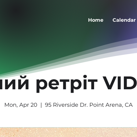
Home
Calendar
ий ретріт V
Mon, Apr 20
  |  
95 Riverside Dr. Point Arena, CA