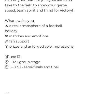
Gather your team or join yourself - and 
take to the field to show your game, 
speed, team spirit and thirst for victory!
What awaits you:
🔥 a real atmosphere of a football 
holiday
⚽️ matches and emotions
🎉 fan support
🏅 prizes and unforgettable impressions
🗓June 13
🕘9 -12 - group stage
🕔5 - 8:30 - semi-finals and final
Share