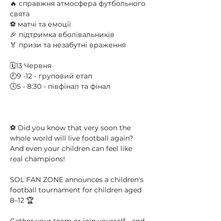
🔥 справжня атмосфера футбольного 
свята
⚽️ матчі та емоції
🎉 підтримка вболівальників
🏅 призи та незабутні враження
🗓13 Червня
🕘9 -12 - груповий етап 
🕔5 - 8:30 - півфінал та фінал
⚽️ Did you know that very soon the 
whole world will live football again?
And even your children can feel like 
real champions!
SOL FAN ZONE announces a children's 
football tournament for children aged 
8–12 🏆