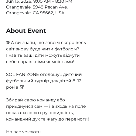
Jun 13, 2026, 9:00 AM – 8:30 PM
Orangevale, 5948 Pecan Ave,
Orangevale, CA 95662, USA
About Event
⚽️ А ви знали, що зовсім скоро весь 
світ знову буде жити футболом?
І навіть ваші діти можуть відчути 
себе справжніми чемпіонами!
SOL FAN ZONE оголошує дитячий 
футбольний турнір для дітей 8–12 
років 🏆
Збирай свою команду або 
приєднуйся сам — і виходь на поле 
показати свою гру, швидкість, 
командний дух та жагу до перемоги!
На вас чекають: