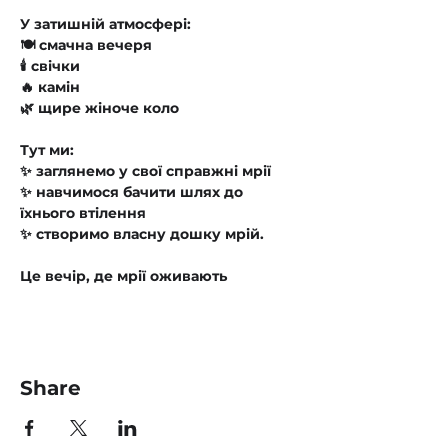
У затишній атмосфері:
🍽 смачна вечеря
🕯 свічки
🔥 камін
🌿 щире жіноче коло
Тут ми:
✨ заглянемо у свої справжні мрії
✨ навчимося бачити шлях до 
їхнього втілення
✨ створимо власну дошку мрій.
Це вечір, де мрії оживають
Share