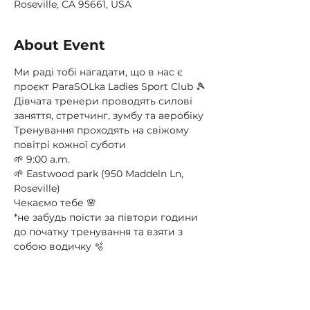
Roseville, CA 95661, USA
About Event
Ми раді тобі нагадати, що в нас є 
проєкт ParaSOLka Ladies Sport Club 🎾
Дівчата тренери проводять силові 
заняття, стретчинг, зумбу та аеробіку
Тренування проходять на свіжому 
повітрі кожної суботи
🌱 9:00 a.m.
🌱 Eastwood park (950 Maddeln Ln, 
Roseville)
Чекаємо тебе 🌸
*не забудь поїсти за півтори години 
до початку тренування та взяти з 
собою водичку 🫧