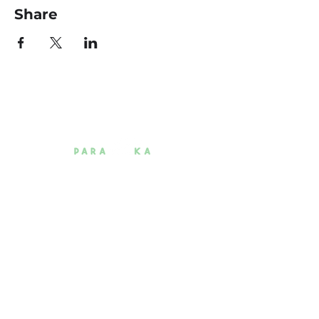
Share
+1 (916) 559-5902
5948 Pecan Ave,
Orangevale, CA 95662
PARASOLKA is a 501(c) registered